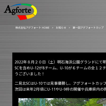
株式会社アグフォート HOME
>
お知らせ
>
第一回アグフォートカップ
2022年８月２０日（土）明石海浜公園グランドに
SCを含めU-12が8チーム、U-10が６チームの
うございました！
二見北SCはU-10では見事優勝し、アグフォートカ
次回は来年2月頃にU-11やU-9枠の開催や兵庫県内